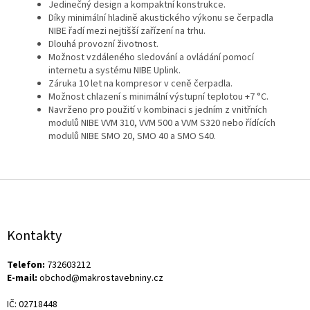
Jedinečný design a kompaktní konstrukce.
Díky minimální hladině akustického výkonu se čerpadla
NIBE řadí mezi nejtišší zařízení na trhu.
Dlouhá provozní životnost.
Možnost vzdáleného sledování a ovládání pomocí
internetu a systému NIBE Uplink.
Záruka 10 let na kompresor v ceně čerpadla.
Možnost chlazení s minimální výstupní teplotou +7 °C.
Navrženo pro použití v kombinaci s jedním z vnitřních
modulů NIBE VVM 310, VVM 500 a VVM S320 nebo řídících
modulů NIBE SMO 20, SMO 40 a SMO S40.
Z
á
p
a
Kontakty
t
í
Telefon:
732603212
E-mail:
obchod@makrostavebniny.cz
IČ: 02718448