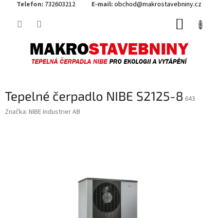
Telefon:
732603212
E-mail:
obchod@makrostavebniny.cz
Přejít
NÁKUP
na
obsah
KOŠÍK
Tepelné čerpadlo NIBE S2125-8
643
Značka:
NIBE Industrier AB