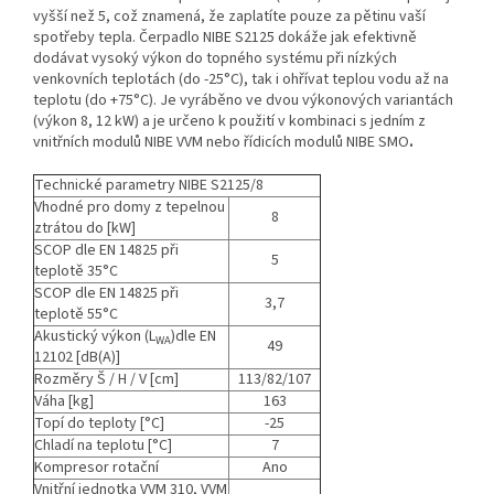
vyšší než 5, což znamená, že zaplatíte pouze za pětinu vaší
spotřeby tepla. Čerpadlo NIBE S2125 dokáže jak efektivně
dodávat vysoký výkon do topného systému při nízkých
venkovních teplotách (do -25°C), tak i ohřívat teplou vodu až na
teplotu (do +75°C). Je vyráběno ve dvou výkonových variantách
(výkon 8, 12 kW) a je určeno k použití v kombinaci s jedním z
vnitřních modulů NIBE VVM nebo řídicích modulů NIBE SMO
.
Technické parametry NIBE S2125/8
Vhodné pro domy z tepelnou
8
ztrátou do [kW]
SCOP dle EN 14825 při
5
teplotě 35°C
SCOP dle EN 14825 při
3,7
teplotě 55°C
Akustický výkon (L
)dle EN
WA
49
12102 [dB(A)]
Rozměry Š / H / V [cm]
113/82/107
Váha [kg]
163
Topí do teploty [°C]
-25
Chladí na teplotu [°C]
7
Kompresor rotační
Ano
Vnitřní jednotka VVM 310, VVM