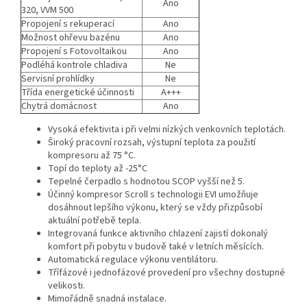
Ano
320, VVM 500
Propojení s rekuperací
Ano
Možnost ohřevu bazénu
Ano
Propojení s Fotovoltaikou
Ano
Podléhá kontrole chladiva
Ne
Servisní prohlídky
Ne
Třída energetické účinnosti
A+++
Chytrá domácnost
Ano
Vysoká efektivita i při velmi nízkých venkovních teplotách.
Široký pracovní rozsah, výstupní teplota za použití
kompresoru až 75 °C.
Topí do teploty až -25°C
Tepelné čerpadlo s hodnotou SCOP vyšší než 5.
Účinný kompresor Scroll s technologii EVI umožňuje
dosáhnout lepšího výkonu, který se vždy přizpůsobí
aktuální potřebě tepla.
Integrovaná funkce aktivního chlazení zajistí dokonalý
komfort při pobytu v budově také v letních měsících.
Automatická regulace výkonu ventilátoru.
Třífázové i jednofázové provedení pro všechny dostupné
velikosti.
Mimořádně snadná instalace.