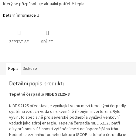
který se přizpůsobuje aktuální potřebě tepla.
Detailní informace
ZEPTAT SE
SDÍLET
Popis
Diskuze
Detailní popis produktu
Tepelné čerpadlo NIBE S2125-8
NIBE S2125 představuje vynikající volbu mezi tepelnými čerpadly
systému vzduch-voda s frekvenčně řízeným invertorem. Bylo
vyvinuto speciálně pro severské podnebí a využívá venkovní
vzduch jako zdroj energie. Tepelná čerpadla NIBE S2125 patří
díky průlomu v účinnosti vytápění mezi nejúspornější na trhu.
Hodnota sezonního topného faktoru (SCOP) u tohoto čerpadla je