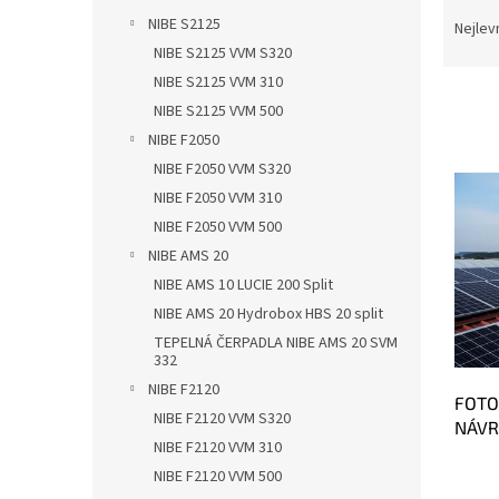
Ř
n
NIBE S2125
a
e
Nejlev
z
l
NIBE S2125 VVM S320
e
NIBE S2125 VVM 310
n
NIBE S2125 VVM 500
í
NIBE F2050
p
V
NIBE F2050 VVM S320
r
ý
o
NIBE F2050 VVM 310
p
d
NIBE F2050 VVM 500
i
u
NIBE AMS 20
s
k
p
NIBE AMS 10 LUCIE 200 Split
t
r
NIBE AMS 20 Hydrobox HBS 20 split
ů
o
TEPELNÁ ČERPADLA NIBE AMS 20 SVM
d
332
u
NIBE F2120
FOTO
k
NIBE F2120 VVM S320
NÁVR
t
NIBE F2120 VVM 310
ů
NIBE F2120 VVM 500