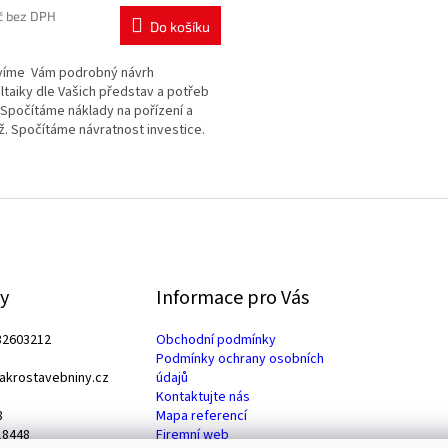
č bez DPH
Do košíku
avíme Vám podrobný návrh
ltaiky dle Vašich představ a potřeb
Spočítáme náklady na pořízení a
. Spočítáme návratnost investice.
 za 1,- Kč.
O
v
l
á
d
a
c
y
Informace pro Vás
í
p
2603212
Obchodní podmínky
r
Podmínky ochrany osobních
v
krostavebniny.cz
údajů
k
Kontaktujte nás
y
8
Mapa referencí
v
18448
Firemní web
ý