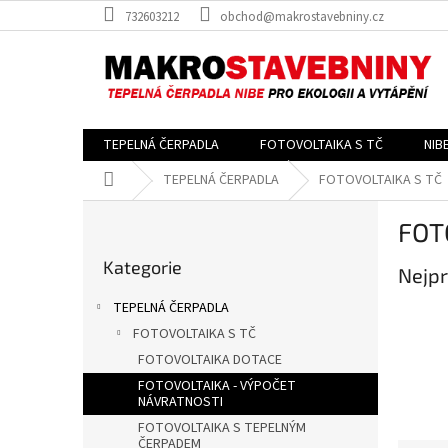
Přejít
732603212
obchod@makrostavebniny.cz
na
obsah
TEPELNÁ ČERPADLA
FOTOVOLTAIKA S TČ
NIB
Domů
TEPELNÁ ČERPADLA
FOTOVOLTAIKA S TČ
P
FOT
o
Přeskočit
s
Kategorie
kategorie
Nejpr
t
r
TEPELNÁ ČERPADLA
a
FOTOVOLTAIKA S TČ
n
FOTOVOLTAIKA DOTACE
n
í
FOTOVOLTAIKA - VÝPOČET
NÁVRATNOSTI
p
FOTOVOLTAIKA S TEPELNÝM
a
ČERPADEM