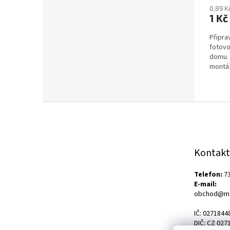
0,89 K
1 Kč
Připr
fotovo
domu. 
montáž
To vše
Z
á
p
a
t
Kontakt
í
Telefon:
73
E-mail:
obchod@ma
IČ: 0271844
DIČ: CZ 027