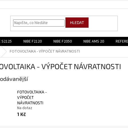
HLEDAT
E S2125
NIBE F2120
NIBE F2050
NIBE AMS 20
REFER
FOTOVOLTAIKA - VÝPOČET NÁVRATNOSTI
OVOLTAIKA - VÝPOČET NÁVRATNOSTI
odávanější
FOTOVOLTAIKA -
VÝPOČET
NÁVRATNOSTI
Na dotaz
1 Kč