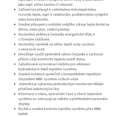
jako např. ohřev bazénu či chlazení.
Zařízení lze připojit k volitelnému nízkoteplotnímu
rozvodu tepla, např. k radiátorům, podlahovému vytápění
nebo konvektorům.
Snadné připojení a ovládání vnějšího zdroje tepla (kotel na
dřevo, nebo plyn, solární panely).
Vestavěná oběhová čerpadla energetické třídy A
s řízenými otáčkami.
Vestavěný výměník na ohřev teplé vody vyroben
z nerezové oceli.
Umožňuje využít optimálně výkon čerpadla a zachovat
přitom vždy komfortní teplotu uvnitř domu.
Zabudovaná vyrovnávací nádoba pro eliminaci
hydraulických tlaků topného systému.
Snadná instalace společně s kompatibilním tepelným
čerpadlem NIBE systému vzduch-voda.
Jednotka je vybavena jednoduchým monitorem hlídání
přetížení elektrických fází.
Informace o stavu, operačním čase a všech teplotách
systému se zobrazují na velkém a přehledném barevném
displeji.
Rychlá a snadná kontrola topného systému přes NIBE
Uplink.