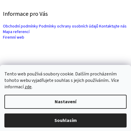
Informace pro Vás
Obchodní podmínky
Podmínky ochrany osobních údajů
Kontaktujte nás
Mapa referencí
Firemní web
Tento web používá soubory cookie. Dalším procházením
tohoto webu vyjadřujete souhlas s jejich používáním.. Více
informací
zde
.
Vytvořil Shoptet
Nastavení
Copyright 2026
Čerpadla NIBE
. Všechna práva vyhrazena.
Upravit
Souhlasím
nastavení cookies