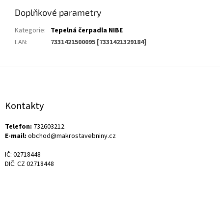
Doplňkové parametry
Kategorie
:
Tepelná čerpadla NIBE
EAN
:
7331421500095 [7331421329184]
Z
á
p
a
Kontakty
t
í
Telefon:
732603212
E-mail:
obchod@makrostavebniny.cz
IČ: 02718448
DIČ: CZ 02718448