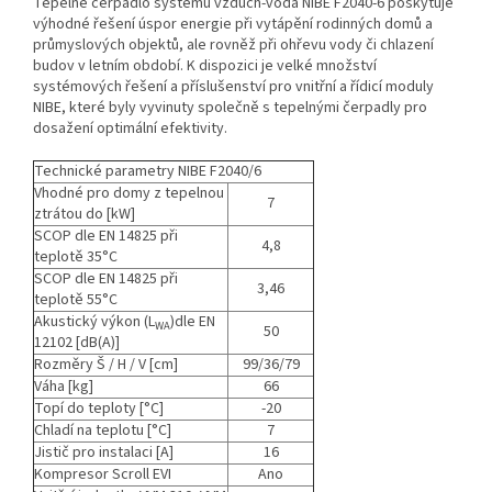
Tepelné čerpadlo systému vzduch-voda NIBE F2040-6 poskytuje
výhodné řešení úspor energie při vytápění rodinných domů a
průmyslových objektů, ale rovněž při ohřevu vody či chlazení
budov v letním období. K dispozici je velké množství
systémových řešení a příslušenství pro vnitřní a řídicí moduly
NIBE, které byly vyvinuty společně s tepelnými čerpadly pro
dosažení optimální efektivity.
Technické parametry NIBE F2040/6
Vhodné pro domy z tepelnou
7
ztrátou do [kW]
SCOP dle EN 14825 při
4,8
teplotě 35°C
SCOP dle EN 14825 při
3,46
teplotě 55°C
Akustický výkon (L
)dle EN
WA
50
12102 [dB(A)]
Rozměry Š / H / V [cm]
99/36/79
Váha [kg]
66
Topí do teploty [°C]
-20
Chladí na teplotu [°C]
7
Jistič pro instalaci [A]
16
Kompresor Scroll EVI
Ano