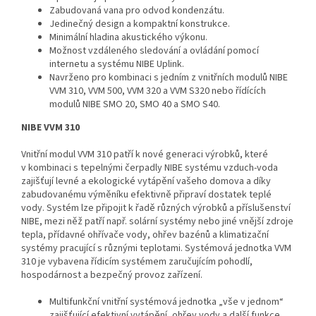
Zabudovaná vana pro odvod kondenzátu.
Jedinečný design a kompaktní konstrukce.
Minimální hladina akustického výkonu.
Možnost vzdáleného sledování a ovládání pomocí
internetu a systému NIBE Uplink.
Navrženo pro kombinaci s jedním z vnitřních modulů NIBE
VVM 310, VVM 500, VVM 320 a VVM S320 nebo řídících
modulů NIBE SMO 20, SMO 40 a SMO S40.
NIBE VVM 310
Vnitřní modul VVM 310 patří k nové generaci výrobků, které
v kombinaci s tepelnými čerpadly NIBE systému vzduch-voda
zajišťují levné a ekologické vytápění vašeho domova a díky
zabudovanému výměníku efektivně připraví dostatek teplé
vody. Systém lze připojit k řadě různých výrobků a příslušenství
NIBE, mezi něž patří např. solární systémy nebo jiné vnější zdroje
tepla, přídavné ohřívače vody, ohřev bazénů a klimatizační
systémy pracující s různými teplotami. Systémová jednotka VVM
310 je vybavena řídicím systémem zaručujícím pohodlí,
hospodárnost a bezpečný provoz zařízení.
Multifunkční vnitřní systémová jednotka „vše v jednom“
zajišťující efektivní vytápění, ohřev vody a další funkce