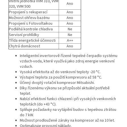
Vnitřní jednotka VVM 310, VVM
Ano
320, VVM 500
Propojení s rekuperací
Ano
Možnost ohřevu bazénu
Ano
Propojení s Fotovoltaikou
Ano
Podléhá kontrole chladiva
Ne
Servisní prohlídky
Ne
Třída energetické účinnosti
A++
Chytrá domácnost
Ano
Inteligentní invertorově řízené tepelné čerpadlo systému
vzduch-voda, které využívá jako zdroj energie venkovní
vzduch.
Vysoká efektivita až do venkovní teploty -20 °C.
Výstupní teplota za použití kompresoru až 58 °C.
Účinný dvojitý rotační kompresor Mitsubishi.
Díky řízenému výkonu se přizpůsobí aktuální potřebě
teplat.
Nabízí efektivní funkci chlazení i při vysokých venkovních
teplotách (do +43 °C).
Splňuje požadavky na vytápění budov s tepelnou ztrátou
do 7 kW.
Možnost prodloužené záruky na kompresor až na 10 let.
Optimalizuje provozní náklady.