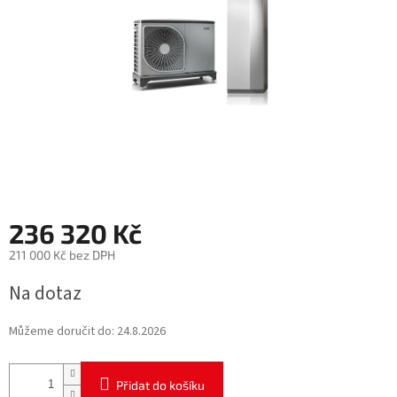
236 320 Kč
211 000 Kč bez DPH
Měrná
Na dotaz
cena:
Můžeme doručit do:
24.8.2026
Přidat do košíku