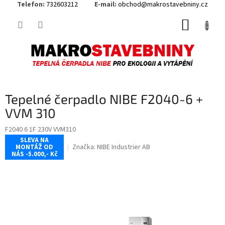
Telefon:
732603212
E-mail:
obchod@makrostavebniny.cz
Přejít
NÁKUP
na
obsah
KOŠÍK
Tepelné čerpadlo NIBE F2040-6 +
VVM 310
F2040 6 1F 230V VVM310
SLEVA NA
Značka:
NIBE Industrier AB
MONTÁŽ OD
NÁS -5.000,- Kč