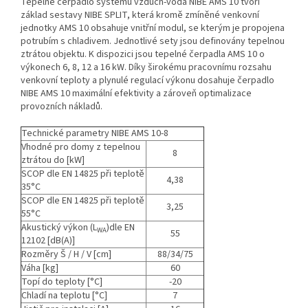
Tepelné čerpadlo systému vzduch-voda NIBE AMS 10 tvoří
základ sestavy NIBE SPLIT, která kromě zmíněné venkovní
jednotky AMS 10 obsahuje vnitřní modul, se kterým je propojena
potrubím s chladivem. Jednotlivé sety jsou definovány tepelnou
ztrátou objektu. K dispozici jsou tepelné čerpadla AMS 10 o
výkonech 6, 8, 12 a 16 kW. Díky širokému pracovnímu rozsahu
venkovní teploty a plynulé regulací výkonu dosahuje čerpadlo
NIBE AMS 10 maximální efektivity a zároveň optimalizace
provozních nákladů.
Technické parametry NIBE AMS 10-8
Vhodné pro domy z tepelnou
8
ztrátou do [kW]
SCOP dle EN 14825 při teplotě
4,38
35°C
SCOP dle EN 14825 při teplotě
3,25
55°C
Akustický výkon (L
)dle EN
WA
55
12102 [dB(A)]
Rozměry Š / H / V [cm]
88/34/75
Váha [kg]
60
Topí do teploty [°C]
-20
Chladí na teplotu [°C]
7