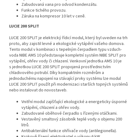
Zabudovaná vana pro odvod kondenzátu.
Funkce tichého provozu.
Záruka na kompresor 10 let v ceně.
LUCIE 200 SPLIT
LUCIE 200 SPLIT je elektrický řídicí modul, který byl uveden na trh
proto, aby zajistil levné a ekologické vytápění vašeho domova.
Tento modul v kombinaci s tepelným čerpadlem typu vzduch-
voda NIBE AMS 10 představuje kompletní systém NIBE SPLIT pro
vytápění, ohřev vody či chlazení. Venkovní jednotka AMS 10 je
s jednotkou LUCIE 200 SPLIT propojená prostřednictvím
chladivového potrubí. Díky kompaktním rozměrům a
jednoduchému napojení na stávající prvky systému lze modul
LUCIE 200 SPLIT použít při modernizaci starších topných systémů
nebo instalovat do novostaveb.
Vnitřní modul zajišťující ekologické a energeticky úsporné
vytápění, chlazení a ohřev vody.
Zabudované oběhové čerpadlo s řízenými otáčkami.
Vestavěný smaltový zásobník teplé vody o objemu 200
litrů.
Antibakteriální funkce ohřívače vody (antilegionella).
Krokově řízený elektrokotel o výkonu 6 kW.