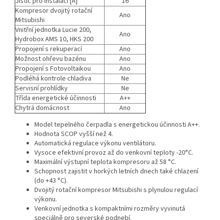
Jistič pro instalaci [A]
16
Kompresor dvojitý rotační
Ano
Mitsubishi
Vnitřní jednotka Lucie 200,
Ano
Hydrobox AMS 10, HKS 200
Propojení s rekuperací
Ano
Možnost ohřevu bazénu
Ano
Propojení s Fotovoltaikou
Ano
Podléhá kontrole chladiva
Ne
Servisní prohlídky
Ne
Třída energetické účinnosti
A++
Chytrá domácnost
Ano
Model tepelného čerpadla s energetickou účinnosti A++.
Hodnota SCOP vyšší než 4.
Automatická regulace výkonu ventilátoru.
Vysoce efektivní provoz až do venkovní teploty -20°C.
Maximální výstupní teplota kompresoru až 58 °C.
Schopnost zajistit v horkých letních dnech také chlazení
(do +43 °C).
Dvojitý rotační kompresor Mitsubishi s plynulou regulací
výkonu.
Venkovní jednotka s kompaktními rozměry vyvinutá
speciálně pro severské podnebí.