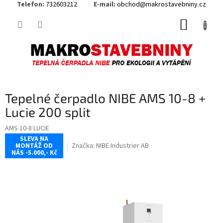
Telefon:
732603212
E-mail:
obchod@makrostavebniny.cz
Přejít
NÁKUP
na
obsah
KOŠÍK
Tepelné čerpadlo NIBE AMS 10-8 +
Lucie 200 split
AMS 10-8 LUCIE
SLEVA NA
Značka:
NIBE Industrier AB
MONTÁŽ OD
NÁS -5.000,- Kč