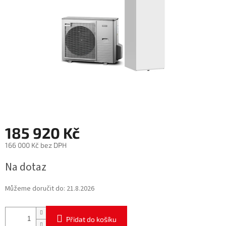
185 920 Kč
166 000 Kč bez DPH
Měrná
Na dotaz
cena:
Můžeme doručit do:
21.8.2026
Přidat do košíku