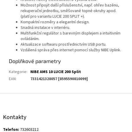
Možnost připojit další příslušenství, např. ohřev bazénu,
rekuperační jednotku, směšované topné okruhy apod.
(platí pro variantu LUCIE 200 SPLIT +).
Kompaktní rozměry a elegantní design.
Snadná instalace v interiéru.
Multifunkční regulátor s barevným displejem a intuitivním
ovládáním.
Aktualizace softwaru prostřednictvím USB portu.
Vzdálená správa přes internet pomocí služby NIBE Uplink.
Doplňkové parametry
Kategorie
:
NIBE AMS 10 LUCIE 200 Split
EAN
:
7331421328057 [8595590810099]
Z
á
p
a
Kontakty
t
í
Telefon:
732603212