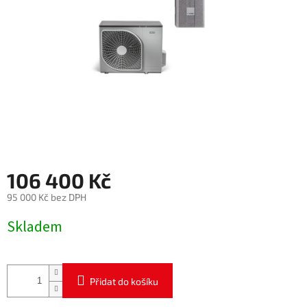
106 400 Kč
95 000 Kč bez DPH
Měrná
Skladem
cena:
Přidat do košíku