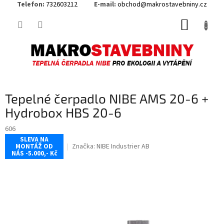
Telefon:
732603212
E-mail:
obchod@makrostavebniny.cz
Přejít
NÁKUP
na
obsah
KOŠÍK
Tepelné čerpadlo NIBE AMS 20-6 +
Hydrobox HBS 20-6
606
SLEVA NA
Značka:
NIBE Industrier AB
MONTÁŽ OD
NÁS -5.000,- Kč