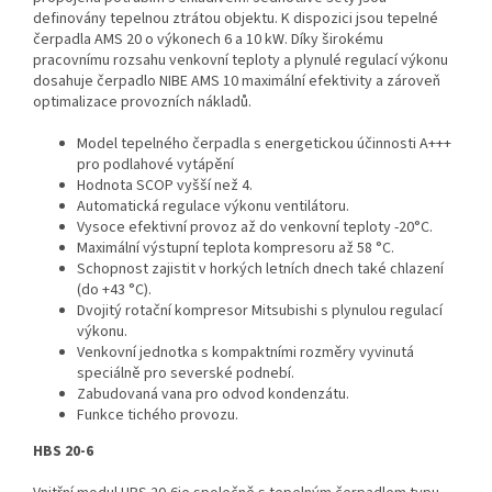
definovány tepelnou ztrátou objektu. K dispozici jsou tepelné
čerpadla AMS 20 o výkonech 6 a 10 kW. Díky širokému
pracovnímu rozsahu venkovní teploty a plynulé regulací výkonu
dosahuje čerpadlo NIBE AMS 10 maximální efektivity a zároveň
optimalizace provozních nákladů.
Model tepelného čerpadla s energetickou účinnosti A+++
pro podlahové vytápění
Hodnota SCOP vyšší než 4.
Automatická regulace výkonu ventilátoru.
Vysoce efektivní provoz až do venkovní teploty -20°C.
Maximální výstupní teplota kompresoru až 58 °C.
Schopnost zajistit v horkých letních dnech také chlazení
(do +43 °C).
Dvojitý rotační kompresor Mitsubishi s plynulou regulací
výkonu.
Venkovní jednotka s kompaktními rozměry vyvinutá
speciálně pro severské podnebí.
Zabudovaná vana pro odvod kondenzátu.
Funkce tichého provozu.
HBS 20-6