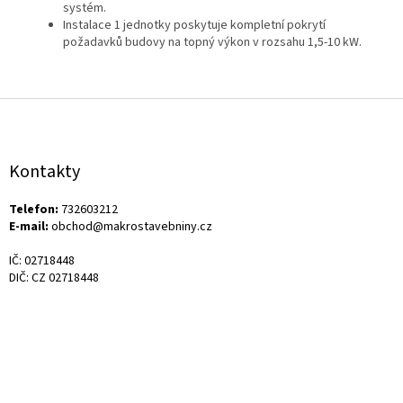
systém.
Instalace 1 jednotky poskytuje kompletní pokrytí
požadavků budovy na topný výkon v rozsahu 1,5‑10 kW.
Z
á
p
a
Kontakty
t
í
Telefon:
732603212
E-mail:
obchod@makrostavebniny.cz
IČ: 02718448
DIČ: CZ 02718448