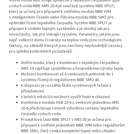
Vnitřní modul HBS 20-6je společně s tepelným čerpadlem typu
vzduch-voda NIBE AMS 20-6 je součásti systému NIBE SPLIT,
který je určený pro připojení k vnitřnímu modulu NIBE VVM
s inteligentním řízením nebo řídicímu modulu NIBE SMO pro
optimální řízení tepelného čerpadla. Systém NIBE SPLIT je
připojen k vodním topným systémům a je vhodný jak pro
novostavby, tak pro stávající systémy. Parametry, jakými jsou
např. velikost domu či nároky na teplou vodu jsou rozhodujícími
faktory, na základě kterých jsou navrženy nejvhodnější sestavy
pro splnění konkrétních požadavků.
Vnitřní modul, který v kombinaci s tepelným čerpadlem
AMS 10 zajišťuje spolehlivou a hospodárnou výrobu tepla.
Možnost kombinovat až 8 venkovních jednotek do 1
systému řízených regulátorem NIBE SMO 40.
K dispozici je rozsáhlá škála systémových řešení a
příslušenství.
V letních měsících možnost využít funkce chlazení.
Kombinace modulu HSB 20-6 s venkovní jednotkou AMS
20-6 představuje cenově výhodnou sestavu tepelného
čerpadla vzduch-voda.
Produktová řada NIBE SPLIT s HBS 05 je určena pro
připojení k vnitřním jednotkám NIBE VVM nebo regulátorům
NIBE SMO, čímž vzniká kompletní topný nebo chladicí